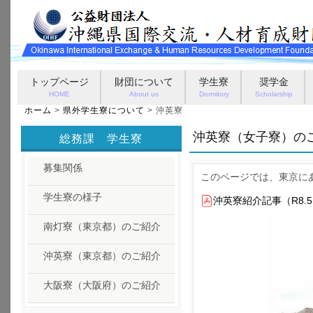
トップページ
財団について
学生寮
奨学金
HOME
About us
Dormitory
Scholarship
ホーム
>
県外学生寮について
> 沖英寮
沖英寮（女子寮）の
総務課 学生寮
募集関係
このページでは、東京に
学生寮の様子
沖英寮紹介記事（R8.5
南灯寮（東京都）のご紹介
沖英寮（東京都）のご紹介
大阪寮（大阪府）のご紹介