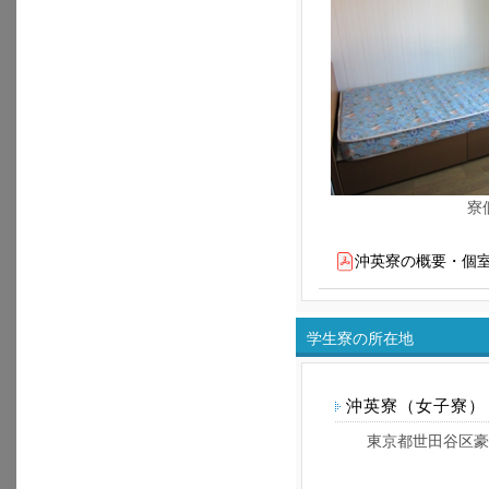
寮
沖英寮の概要・個
学生寮の所在地
沖英寮（女子寮）
東京都世田谷区豪