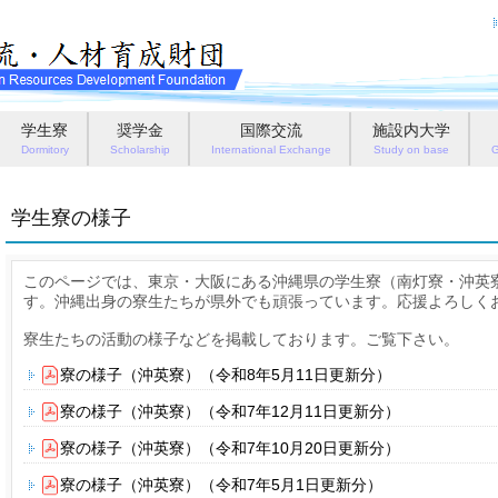
学生寮
奨学金
国際交流
施設内大学
Dormitory
Scholarship
International Exchange
Study on base
G
学生寮の様子
このページでは、東京・大阪にある沖縄県の学生寮（南灯寮・沖英
す。沖縄出身の寮生たちが県外でも頑張っています。応援よろしく
寮生たちの活動の様子などを掲載しております。ご覧下さい。
寮の様子（沖英寮）（令和8年5月11日更新分）
寮の様子（沖英寮）（令和7年12月11日更新分）
寮の様子（沖英寮）（令和7年10月20日更新分）
寮の様子（沖英寮）（令和7年5月1日更新分）