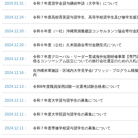
2025.01.31：
令和７年度奨学金貸与継続申請（大学等）について
2024.12.24：
令和７年度高校育英貸与奨学生、高等学校奨学生及び修学支援
2024.12.20：
令和６年度（一社）沖縄県測量建設コンサルタンツ協会寄付金
2024.12.20：
令和６年度（公社）久米国鼎会寄付金贈呈式について
令和７年度グローバル・リーダー育成海外短期研修事業【専門
2024.12.19：
係るコンソーシアム設立についての旅行会社選定のための入札
在沖縄米軍施設・区域内大学見学会/ ブリッジ・プログラム模
2024.12.16：
内
2024.12.13：
令和6年度職員採用試験一次選考試験合格者について
2024.12.11：
令和７年度大学貸与奨学生の募集について
2024.12.11：
令和７年度大学院貸与奨学生の募集について
2024.12.11：
令和７年度専修学校貸与奨学生の募集について