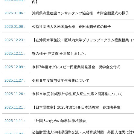
内】
2026.01.06：
沖縄県測量建設コンサルタンツ協会様 寄附金贈呈式の様子
2026.01.06：
公益社団法人久米国鼎会様 寄附金贈呈式の様子
2025.12.23：
【在沖縄米軍施設・区域内大学ブリッジプログラム模擬授業（
2025.12.11：
寮の様子(沖英寮)を追加しました。
2025.12.09：
令和7年度オグレスビー氏産業開発基金 奨学金交付式
2025.11.27：
令和８年度貸与奨学生募集について
2025.11.26：
令和８年度 沖縄県外学生寮入寮生の第２回募集について
2025.11.21：
【日本語教室】2025年度OIHF日本語教室 参加者募集
2025.11.11：
「外国人のための無料法律相談会」
公益財団法人沖縄県国際交流・人材育成財団 外国人住民に対