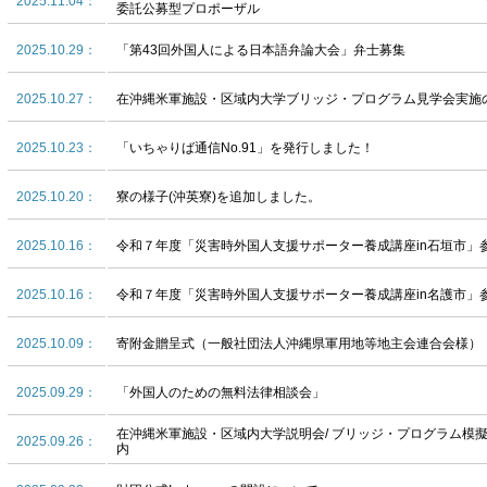
2025.11.04：
委託公募型プロポーザル
2025.10.29：
「第43回外国人による日本語弁論大会」弁士募集
2025.10.27：
在沖縄米軍施設・区域内大学ブリッジ・プログラム見学会実施
2025.10.23：
「いちゃりば通信No.91」を発行しました！
2025.10.20：
寮の様子(沖英寮)を追加しました。
2025.10.16：
令和７年度「災害時外国人支援サポーター養成講座in石垣市」
2025.10.16：
令和７年度「災害時外国人支援サポーター養成講座in名護市」
2025.10.09：
寄附金贈呈式（一般社団法人沖縄県軍用地等地主会連合会様）
2025.09.29：
「外国人のための無料法律相談会」
在沖縄米軍施設・区域内大学説明会/ ブリッジ・プログラム模
2025.09.26：
内