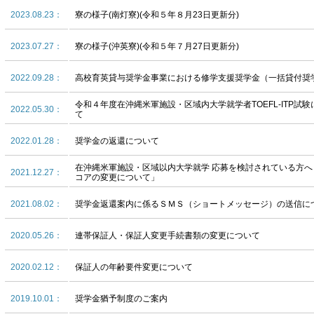
2023.08.23：
寮の様子(南灯寮)(令和５年８月23日更新分)
2023.07.27：
寮の様子(沖英寮)(令和５年７月27日更新分)
2022.09.28：
高校育英貸与奨学金事業における修学支援奨学金（一括貸付奨
令和４年度在沖縄米軍施設・区域内大学就学者TOEFL-ITP試
2022.05.30：
て
2022.01.28：
奨学金の返還について
在沖縄米軍施設・区域以内大学就学 応募を検討されている方
2021.12.27：
コアの変更について」
2021.08.02：
奨学金返還案内に係るＳＭＳ（ショートメッセージ）の送信に
2020.05.26：
連帯保証人・保証人変更手続書類の変更について
2020.02.12：
保証人の年齢要件変更について
2019.10.01：
奨学金猶予制度のご案内