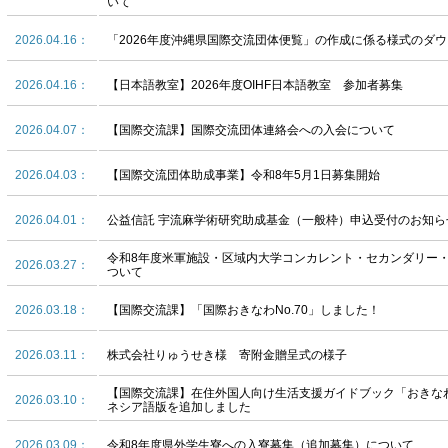
いて
2026.04.16：
「2026年度沖縄県国際交流団体便覧」の作成に係る様式のダ
2026.04.16：
【日本語教室】2026年度OIHF日本語教室 参加者募集
2026.04.07：
【国際交流課】国際交流団体連絡会への入会について
2026.04.03：
【国際交流団体助成事業】令和8年5月1日募集開始
2026.04.01：
公益信託 宇流麻学術研究助成基金（一般枠）申込受付のお知ら
令和8年度米軍施設・区域内大学コンカレント・セカンダリー
2026.03.27：
ついて
2026.03.18：
【国際交流課】「国際おきなわNo.70」しました！
2026.03.11：
株式会社りゅうせき様 寄附金贈呈式の様子
【国際交流課】在住外国人向け生活支援ガイドブック「おきな
2026.03.10：
ネシア語版を追加しました
2026.03.09：
令和8年度県外学生寮への入寮募集（追加募集）について