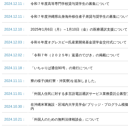
2024.12.11：
令和７年度高等専門学校貸与奨学生の募集について
2024.12.11：
令和７年度沖縄県出身海外移住者子弟貸与奨学生の募集につい
2024.12.10：
2025年1月6日（月）～1月10日（金）の医療通訳支援について
2024.12.03：
令和６年度オグレスビー氏産業開発基金奨学金交付式について
2024.12.02：
「令和７年（２０２５年）返還のてびき」の掲載について
2024.11.18：
「いちゃりば通信90号」の発行について
2024.11.11：
寮の様子(南灯寮・沖英寮)を追加しました。
2024.11.01：
「外国人住民に対する多言語電話通訳サービス業務委託公募型
在沖縄米軍施設・区域内大学見学会/ ブリッジ・プログラム模
2024.10.30：
内
2024.10.21：
「外国人のための無料法律相談会」について