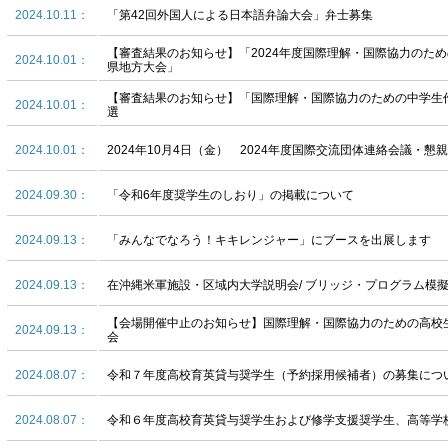
2024.10.11：
「第42回外国人による日本語弁論大会」弁士募集
【審査結果のお知らせ】「2024年度国際理解・国際協力のた
2024.10.01：
県地方大会」
【審査結果のお知らせ】「国際理解・国際協力のための中学生
2024.10.01：
選
2024.10.01：
2024年10月4日（金） 2024年度国際交流団体連絡会議・懇
2024.09.30：
「令和6年度奨学生のしおり」の掲載について
2024.09.13：
「みんなでなろう！キキレンジャー」にブースを出展します
2024.09.13：
在沖縄米軍施設・区域内大学説明会/ ブリッジ・プログラム模
【会場開催中止のお知らせ】国際理解・国際協力のための高校
2024.09.13：
会
2024.08.07：
令和７年度高校育英貸与奨学生（予約採用候補者）の募集につ
2024.08.07：
令和６年度高校育英貸与奨学生および修学支援奨学生、高等学